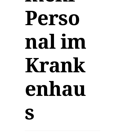
Perso
nal im
Krank
enhau
s